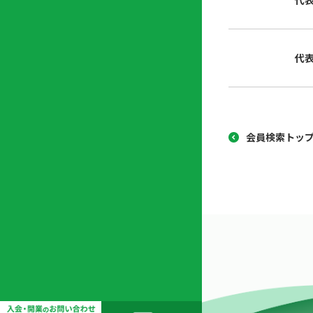
代
協
開
同
業
組
支
代
合
援
セ
ン
タ
ー
会員検索トッ
開
業
支
援
セ
ミ
ナ
ー