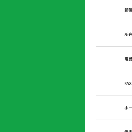
店
リ
会
誌・
郵
内
ン
申
刊行
掲
ク
請
物
示
書
物
類
所
プ
広
ダ
ラ
報
ウ
ハ
イ
活
ン
ト
バ
動
ロ
電
さ
シ
ー
ん
ー
ド
ツ
ポ
ー
リ
FA
ル
シ
入
ー
会
資
東
ホ
料
京
請
都
求
宅
建