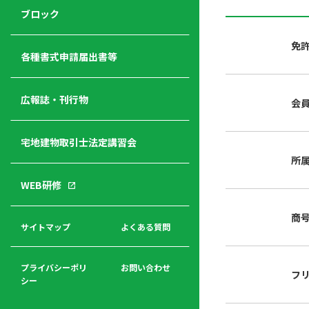
ジ
ニ
の
ブロック
宅
ャ
ュ
紹
建
ー
ー
介
免
経
各種書式申請届出書等
営
青年
年
入
塾
部
広報誌・刊行物
会
会
会
会・
費
者
ハ
レデ
の
宅地建物取引士法定講習会
ト
ィス
声
規
マ
部会
所
程
ー
WEB研修
集
「開
ク
ア
業」
東
ク
商
まで
京
サイトマップ
よくある質問
福
セ
の流
不
利
ス
れと
動
厚
費用
産
プライバシーポリ
お問い合わせ
フ
生
シー
関
連
入
広報