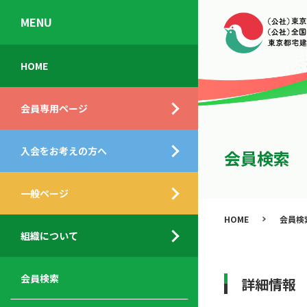
MENU
会
入
不
ご
HOME
員
会
動
挨
専
の
産
拶
会員専用ページ
用
メ
相
ペ
リ
談
組
ー
ッ
所
入会をお考えの方へ
織
会員検索
ジ
ト
概
ト
都
要
ッ
一般ページ
業
民
プ
務
公
HOME
会員検
デ
支
開
組織について
ィ
サ
援
セ
ス
ー
サ
ミ
ク
ビ
ー
ナ
会員検索
詳細情報
ロ
ス
ビ
ー
ー
メ
ス