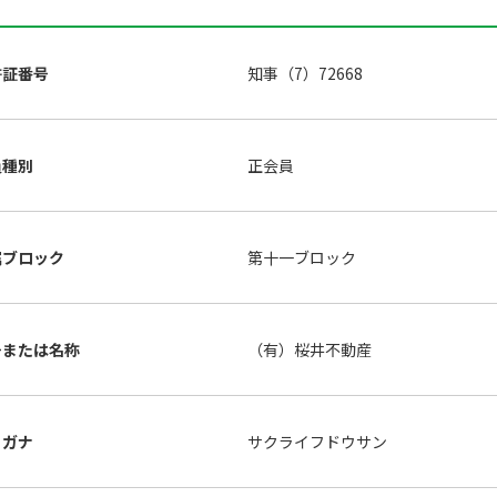
許証番号
知事（7）72668
員種別
正会員
属ブロック
第十一ブロック
号または名称
（有）桜井不動産
リガナ
サクライフドウサン