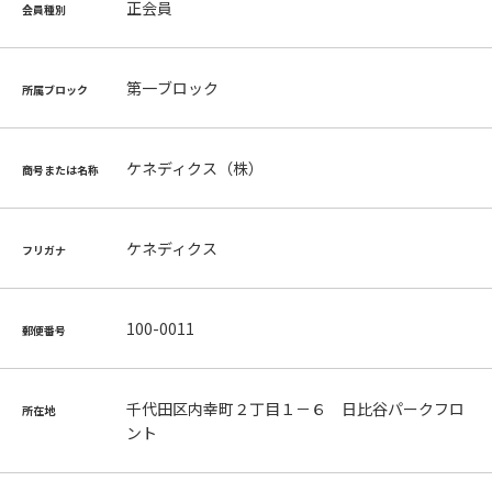
正会員
会員種別
第一ブロック
所属ブロック
ケネディクス（株）
商号または名称
ケネディクス
フリガナ
100-0011
郵便番号
千代田区内幸町２丁目１－６ 日比谷パークフロ
所在地
ント