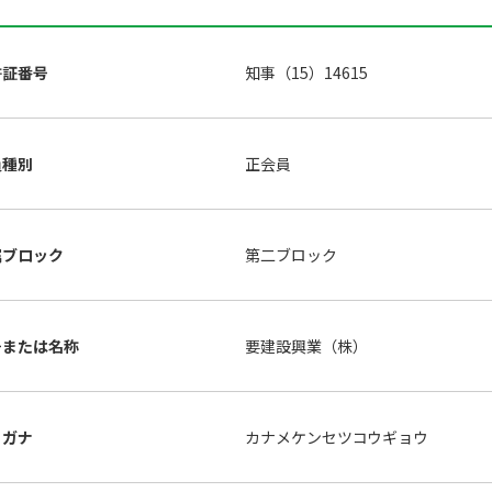
許証番号
知事（15）14615
員種別
正会員
属ブロック
第二ブロック
号または名称
要建設興業（株）
リガナ
カナメケンセツコウギョウ