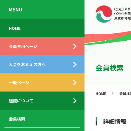
MENU
会
入
不
ご
HOME
員
会
動
挨
専
の
産
拶
会員専用ページ
用
メ
相
ペ
リ
談
組
ー
ッ
所
入会をお考えの方へ
織
会員検索
ジ
ト
概
ト
都
要
ッ
一般ページ
業
民
プ
務
公
HOME
会員検
デ
支
開
組織について
ィ
サ
援
セ
ス
ー
サ
ミ
ク
ビ
ー
ナ
会員検索
詳細情報
ロ
ス
ビ
ー
ー
メ
ス