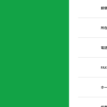
店
リ
会
誌・
郵
内
ン
申
刊行
掲
ク
請
物
示
書
物
類
所
プ
広
ダ
ラ
報
ウ
ハ
イ
活
ン
ト
バ
動
ロ
電
さ
シ
ー
ん
ー
ド
ツ
ポ
ー
リ
FA
ル
シ
入
ー
会
資
東
ホ
料
京
請
都
求
宅
建