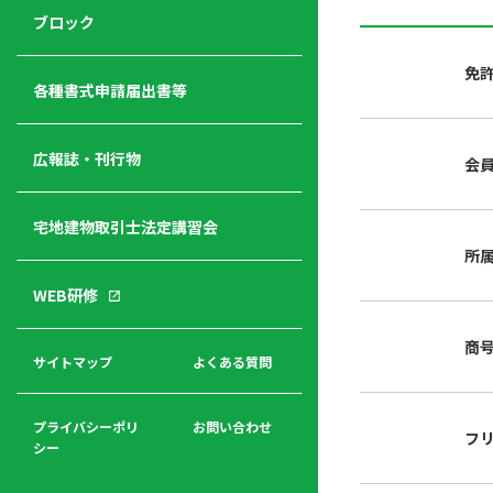
ジ
ニ
の
ブロック
宅
ャ
ュ
紹
建
ー
ー
介
免
経
各種書式申請届出書等
営
青年
年
入
塾
部
広報誌・刊行物
会
会
会
会・
費
者
ハ
レデ
の
宅地建物取引士法定講習会
ト
ィス
声
規
マ
部会
所
程
ー
WEB研修
集
「開
ク
ア
業」
東
ク
商
まで
京
サイトマップ
よくある質問
福
セ
の流
不
利
ス
れと
動
厚
費用
産
プライバシーポリ
お問い合わせ
フ
生
シー
関
連
入
広報