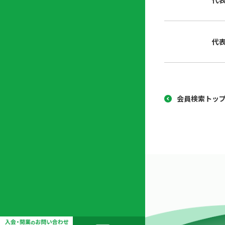
代
協
開
同
業
組
支
代
合
援
セ
ン
タ
ー
会員検索トッ
開
業
支
援
セ
ミ
ナ
ー