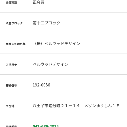
正会員
会員種別
第十二ブロック
所属ブロック
（株）ベルウッドデザイン
商号または名称
ベルウッドデザイン
フリガナ
192-0056
郵便番号
八王子市追分町２１－１４ メゾンゆうしん１Ｆ
所在地
042-686-2925
電話番号