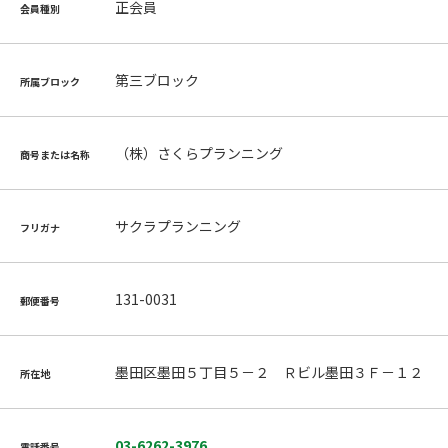
正会員
会員種別
第三ブロック
所属ブロック
（株）さくらプランニング
商号または名称
サクラプランニング
フリガナ
131-0031
郵便番号
墨田区墨田５丁目５－２ Ｒビル墨田３Ｆ－１２
所在地
03-6262-3976
電話番号