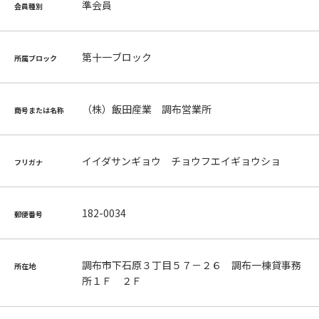
準会員
会員種別
第十一ブロック
所属ブロック
（株）飯田産業 調布営業所
商号または名称
イイダサンギョウ チョウフエイギョウショ
フリガナ
182-0034
郵便番号
調布市下石原３丁目５７－２６ 調布一棟貸事務
所在地
所１Ｆ ２Ｆ