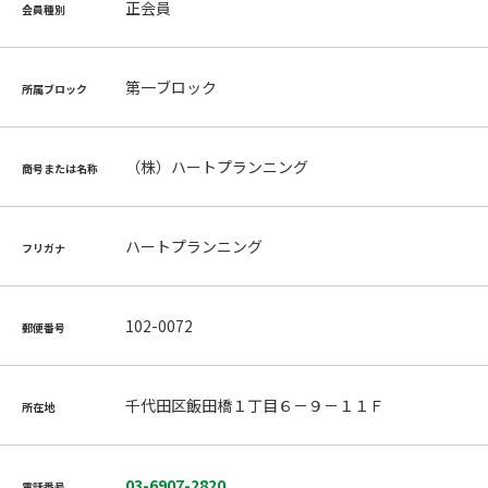
正会員
会員種別
第一ブロック
所属ブロック
（株）ハートプランニング
商号または名称
ハートプランニング
フリガナ
102-0072
郵便番号
千代田区飯田橋１丁目６－９－１１Ｆ
所在地
03-6907-2820
電話番号