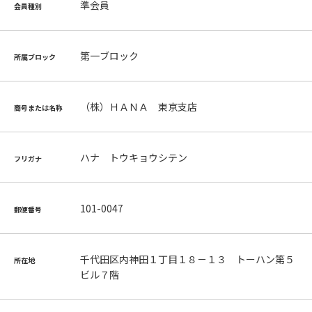
準会員
会員種別
第一ブロック
所属ブロック
（株）ＨＡＮＡ 東京支店
商号または名称
ハナ トウキョウシテン
フリガナ
101-0047
郵便番号
千代田区内神田１丁目１８－１３ トーハン第５
所在地
ビル７階