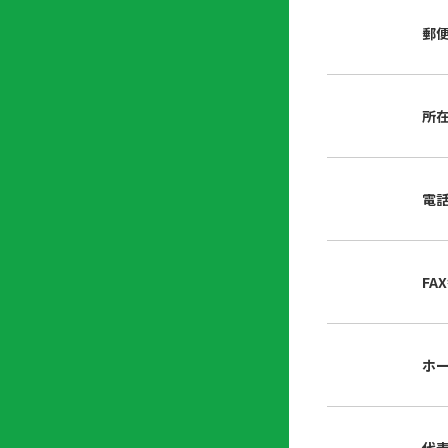
店
リ
会
誌・
郵
内
ン
申
刊行
掲
ク
請
物
示
書
物
類
所
プ
広
ダ
ラ
報
ウ
ハ
イ
活
ン
ト
バ
動
ロ
電
さ
シ
ー
ん
ー
ド
ツ
ポ
ー
リ
FA
ル
シ
入
ー
会
資
東
ホ
料
京
請
都
求
宅
建