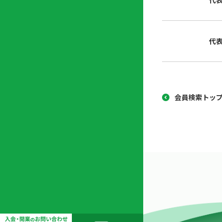
代
協
開
同
業
組
支
代
合
援
セ
ン
タ
ー
会員検索トッ
開
業
支
援
セ
ミ
ナ
ー