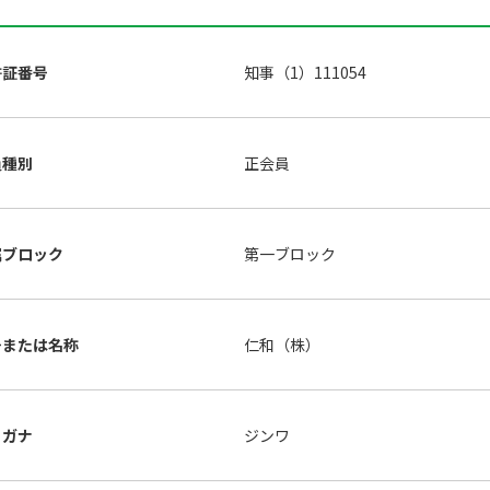
許証番号
知事（1）111054
員種別
正会員
属ブロック
第一ブロック
号または名称
仁和（株）
リガナ
ジンワ