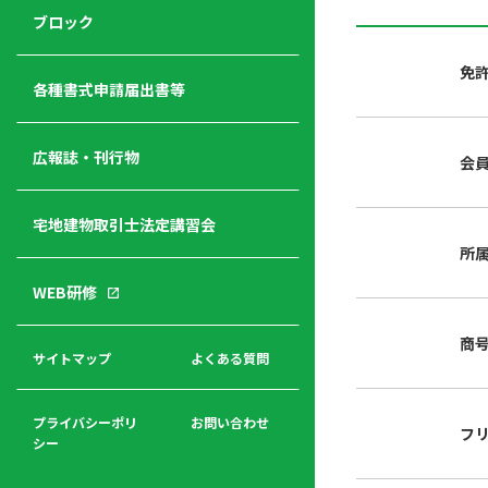
ジ
ニ
の
ブロック
宅
ャ
ュ
紹
建
ー
ー
介
免
経
各種書式申請届出書等
営
青年
年
入
塾
部
広報誌・刊行物
会
会
会
会・
費
者
ハ
レデ
の
宅地建物取引士法定講習会
ト
ィス
声
規
マ
部会
所
程
ー
WEB研修
集
「開
ク
ア
業」
東
ク
商
まで
京
サイトマップ
よくある質問
福
セ
の流
不
利
ス
れと
動
厚
費用
産
プライバシーポリ
お問い合わせ
フ
生
シー
関
連
入
広報