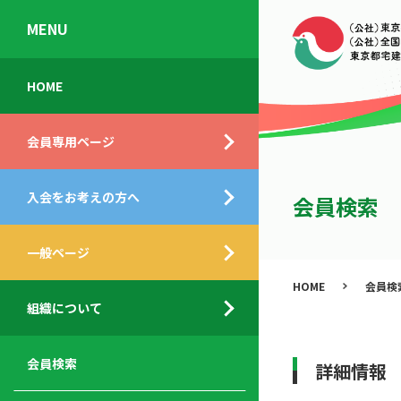
MENU
会
入
不
ご
HOME
員
会
動
挨
専
の
産
拶
会員専用ページ
用
メ
相
ペ
リ
談
組
ー
ッ
所
入会をお考えの方へ
織
会員検索
ジ
ト
概
ト
都
要
ッ
一般ページ
業
民
プ
務
公
HOME
会員検
デ
支
開
組織について
ィ
サ
援
セ
ス
ー
サ
ミ
ク
ビ
ー
ナ
会員検索
詳細情報
ロ
ス
ビ
ー
ー
メ
ス