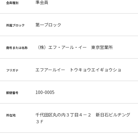
準会員
会員種別
第一ブロック
所属ブロック
（株）エフ・アール・イー 東京営業所
商号または名称
エフアールイー トウキョウエイギョウショ
フリガナ
100-0005
郵便番号
千代田区丸の内３丁目４－２ 新日石ビルヂング
所在地
３Ｆ