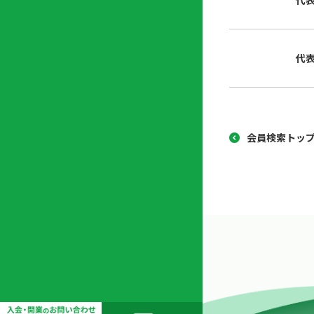
代
協
開
同
業
組
支
代
合
援
セ
ン
タ
ー
会員検索トッ
開
業
支
援
セ
ミ
ナ
ー