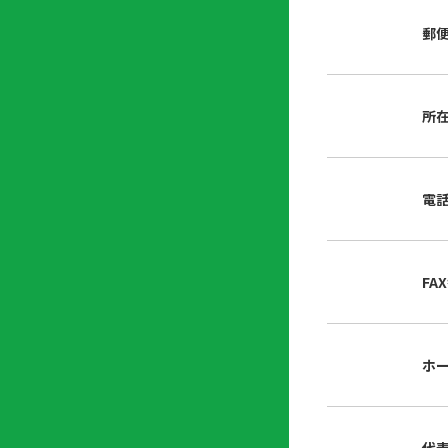
店
リ
会
誌・
郵
内
ン
申
刊行
掲
ク
請
物
示
書
物
類
所
プ
広
ダ
ラ
報
ウ
ハ
イ
活
ン
ト
バ
動
ロ
電
さ
シ
ー
ん
ー
ド
ツ
ポ
ー
リ
FA
ル
シ
入
ー
会
資
東
ホ
料
京
請
都
求
宅
建