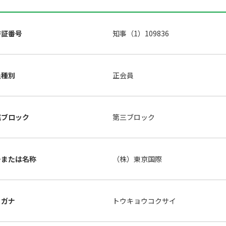
許証番号
知事（1）109836
員種別
正会員
属ブロック
第三ブロック
号または名称
（株）東京国際
リガナ
トウキョウコクサイ