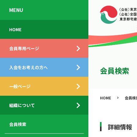
MENU
会
入
不
ご
HOME
員
会
動
挨
専
の
産
拶
会員専用ページ
用
メ
相
ペ
リ
談
組
ー
ッ
所
入会をお考えの方へ
織
会員検索
ジ
ト
概
ト
都
要
ッ
一般ページ
業
民
プ
務
公
HOME
会員検
デ
支
開
組織について
ィ
サ
援
セ
ス
ー
サ
ミ
ク
ビ
ー
ナ
会員検索
詳細情報
ロ
ス
ビ
ー
ー
メ
ス