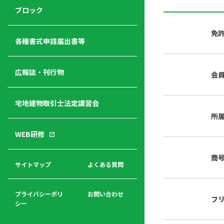
ジ
ニ
の
ブロック
宅
ャ
ュ
紹
建
ー
ー
介
免
経
各種書式申請届出書等
営
青年
年
入
塾
部
広報誌・刊行物
会
会
会
会・
費
者
ハ
レデ
の
宅地建物取引士法定講習会
ト
ィス
声
規
マ
部会
所
程
ー
WEB研修
集
「開
ク
ア
業」
東
ク
商
まで
京
サイトマップ
よくある質問
福
セ
の流
不
利
ス
れと
動
厚
費用
産
プライバシーポリ
お問い合わせ
フ
生
シー
関
連
入
広報