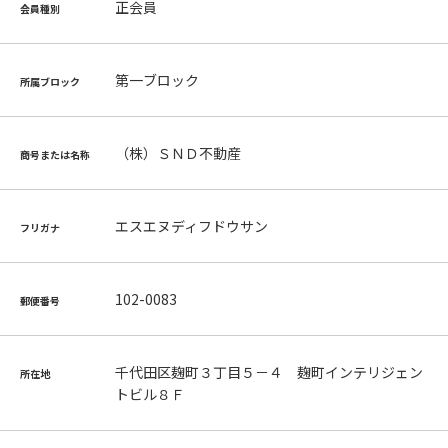
正会員
会員種別
第一ブロック
所属ブロック
（株）ＳＮＤ不動産
商号または名称
エスエヌディフドウサン
フリガナ
102-0083
郵便番号
千代田区麹町３丁目５－４ 麹町インテリジェン
所在地
トビル８Ｆ