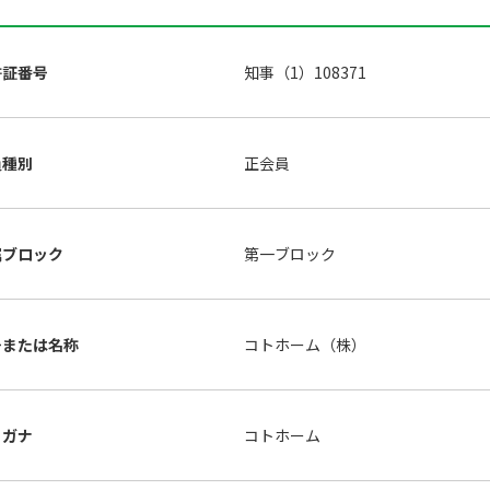
許証番号
知事（1）108371
員種別
正会員
属ブロック
第一ブロック
号または名称
コトホーム（株）
リガナ
コトホーム