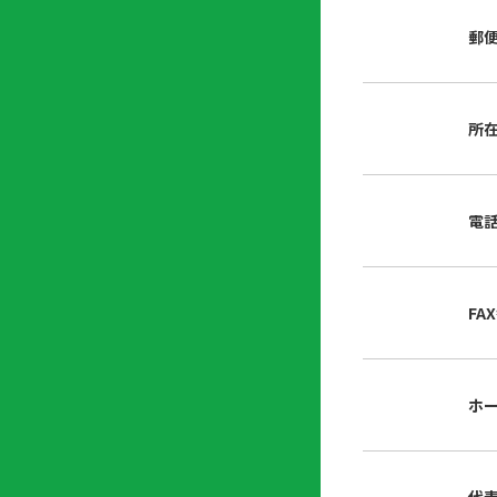
店
リ
会
誌・
郵
内
ン
申
刊行
掲
ク
請
物
示
書
物
類
所
プ
広
ダ
ラ
報
ウ
ハ
イ
活
ン
ト
バ
動
ロ
電
さ
シ
ー
ん
ー
ド
ツ
ポ
ー
リ
FA
ル
シ
入
ー
会
資
東
ホ
料
京
請
都
求
宅
建