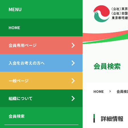
MENU
会
入
不
ご
HOME
員
会
動
挨
専
の
産
拶
会員専用ページ
用
メ
相
ペ
リ
談
組
ー
ッ
所
入会をお考えの方へ
織
会員検索
ジ
ト
概
ト
都
要
ッ
一般ページ
業
民
プ
務
公
HOME
会員検
デ
支
開
組織について
ィ
サ
援
セ
ス
ー
サ
ミ
ク
ビ
ー
ナ
会員検索
詳細情報
ロ
ス
ビ
ー
ー
メ
ス