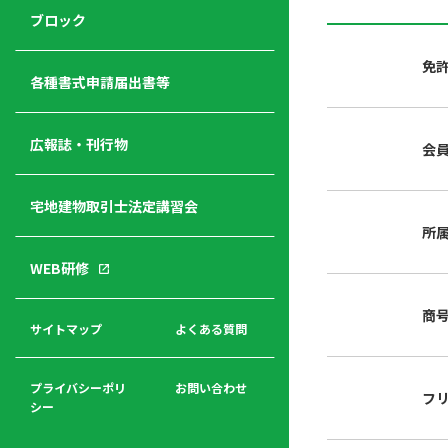
ジ
ニ
の
ブロック
宅
ャ
ュ
紹
建
ー
ー
介
免
経
各種書式申請届出書等
営
青年
年
入
塾
部
広報誌・刊行物
会
会
会
会・
費
者
ハ
レデ
の
宅地建物取引士法定講習会
ト
ィス
声
規
マ
部会
所
程
ー
WEB研修
集
「開
ク
ア
業」
東
ク
商
まで
京
サイトマップ
よくある質問
福
セ
の流
不
利
ス
れと
動
厚
費用
産
プライバシーポリ
お問い合わせ
フ
生
シー
関
連
入
広報