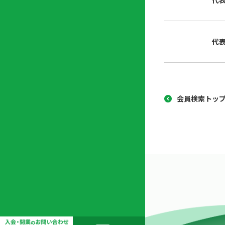
代
協
開
同
業
組
支
代
合
援
セ
ン
タ
ー
会員検索トッ
開
業
支
援
セ
ミ
ナ
ー