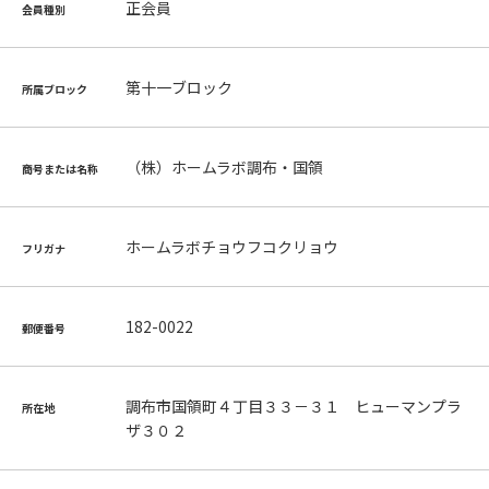
正会員
会員種別
第十一ブロック
所属ブロック
（株）ホームラボ調布・国領
商号または名称
ホームラボチョウフコクリョウ
フリガナ
182-0022
郵便番号
調布市国領町４丁目３３－３１ ヒューマンプラ
所在地
ザ３０２