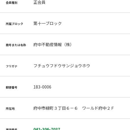
正会員
会員種別
第十一ブロック
所属ブロック
府中不動産情報（株）
商号または名称
フチュウフドウサンジョウホウ
フリガナ
183-0006
郵便番号
府中市緑町３丁目６－６ ワールド府中２Ｆ
所在地
042-306-7037
電話番号