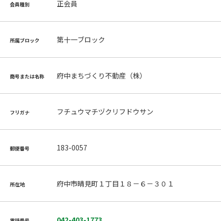
正会員
会員種別
第十一ブロック
所属ブロック
府中まちづくり不動産（株）
商号または名称
フチュウマチヅクリフドウサン
フリガナ
183-0057
郵便番号
府中市晴見町１丁目１８－６－３０１
所在地
042-403-1773
電話番号