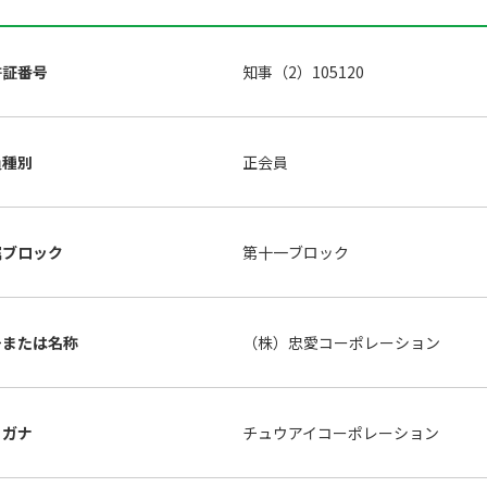
許証番号
知事（2）105120
員種別
正会員
属ブロック
第十一ブロック
号または名称
（株）忠愛コーポレーション
リガナ
チュウアイコーポレーション