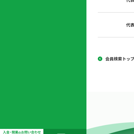
代
協
開
同
業
組
支
代
合
援
セ
ン
タ
ー
会員検索トッ
開
業
支
援
セ
ミ
ナ
ー