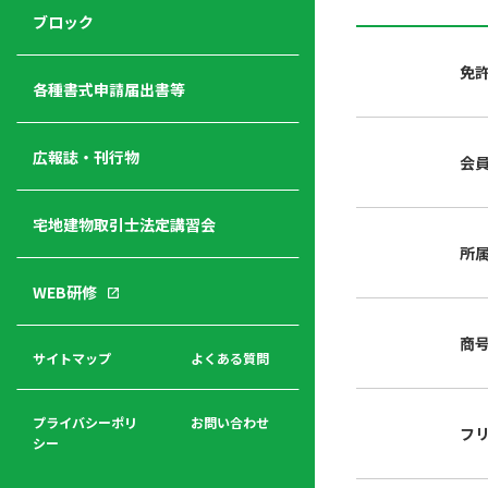
ジ
ニ
の
ブロック
宅
ャ
ュ
紹
建
ー
ー
介
免
経
各種書式申請届出書等
営
青年
年
入
塾
部
広報誌・刊行物
会
会
会
会・
費
者
ハ
レデ
の
宅地建物取引士法定講習会
ト
ィス
声
規
マ
部会
所
程
ー
WEB研修
集
「開
ク
ア
業」
東
ク
商
まで
京
サイトマップ
よくある質問
福
セ
の流
不
利
ス
れと
動
厚
費用
産
プライバシーポリ
お問い合わせ
フ
生
シー
関
連
入
広報