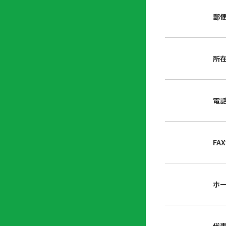
店
リ
会
誌・
郵
内
ン
申
刊行
掲
ク
請
物
示
書
物
類
所
プ
広
ダ
ラ
報
ウ
ハ
イ
活
ン
ト
バ
動
ロ
電
さ
シ
ー
ん
ー
ド
ツ
ポ
ー
リ
FA
ル
シ
入
ー
会
資
東
ホ
料
京
請
都
求
宅
建