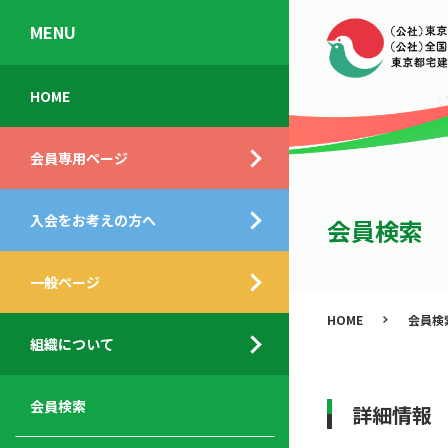
MENU
会
入
不
ご
HOME
員
会
動
挨
専
の
産
拶
会員専用ページ
用
メ
相
ペ
リ
談
組
ー
ッ
所
入会をお考えの方へ
織
会員検索
ジ
ト
概
ト
都
要
ッ
一般ページ
業
民
プ
務
公
HOME
会員検
デ
支
開
組織について
ィ
サ
援
セ
ス
ー
サ
ミ
ク
ビ
ー
ナ
会員検索
詳細情報
ロ
ス
ビ
ー
ー
メ
ス