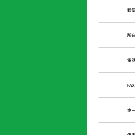
店
リ
会
誌・
郵
内
ン
申
刊行
掲
ク
請
物
示
書
物
類
所
プ
広
ダ
ラ
報
ウ
ハ
イ
活
ン
ト
バ
動
ロ
電
さ
シ
ー
ん
ー
ド
ツ
ポ
ー
リ
FA
ル
シ
入
ー
会
資
東
ホ
料
京
請
都
求
宅
建