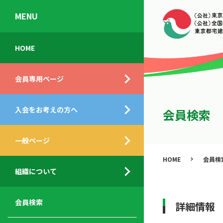
MENU
会
入
不
ご
HOME
員
会
動
挨
専
の
産
拶
会員専用ページ
用
メ
相
ペ
リ
談
組
ー
ッ
所
入会をお考えの方へ
織
会員検索
ジ
ト
概
ト
都
要
ッ
一般ページ
業
民
プ
務
公
HOME
会員検
デ
支
開
組織について
ィ
サ
援
セ
ス
ー
サ
ミ
ク
ビ
ー
ナ
会員検索
詳細情報
ロ
ス
ビ
ー
ー
メ
ス