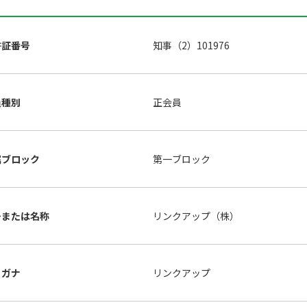
許証番号
知事（2）101976
員種別
正会員
属ブロック
第一ブロック
号または名称
リンクアップ（株）
リガナ
リンクアップ