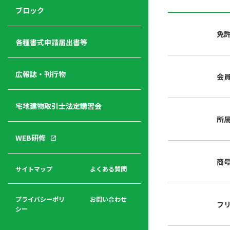
ジ
ニ
の
ブロック
宅
ャ
ュ
紹
建
ー
ー
介
免
経
各種書式申請届出書等
営
青年
年
入
塾
部
広報誌・刊行物
会
会
会
会・
費
者
ハ
レデ
の
宅地建物取引士法定講習会
ト
ィス
声
規
マ
部会
所
程
ー
WEB研修
集
「開
ク
ア
業」
東
ク
商
まで
京
サイトマップ
よくある質問
福
セ
の流
不
利
ス
れと
動
厚
費用
産
プライバシーポリ
お問い合わせ
フ
生
シー
関
連
入
広報