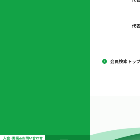
代
協
開
同
業
組
支
代
合
援
セ
ン
タ
ー
会員検索トッ
開
業
支
援
セ
ミ
ナ
ー