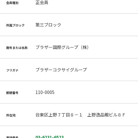
正会員
会員種別
第三ブロック
所属ブロック
ブラザー国際グループ（株）
商号または名称
ブラザーコクサイグループ
フリガナ
110-0005
郵便番号
台東区上野７丁目８－１ 上野逸品館ビル８Ｆ
所在地
03-6231-6523
電話番号