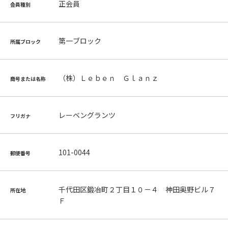
正会員
会員種別
第一ブロック
所属ブロック
（株）Ｌｅｂｅｎ Ｇｌａｎｚ
商号または名称
レーベングランツ
フリガナ
101-0044
郵便番号
千代田区鍛冶町２丁目１０－４ 神田奥野ビル７
所在地
Ｆ