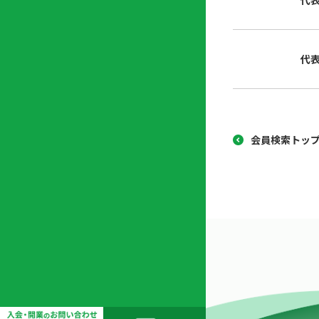
代
協
開
同
業
組
支
代
合
援
セ
ン
タ
ー
会員検索トッ
開
業
支
援
セ
ミ
ナ
ー