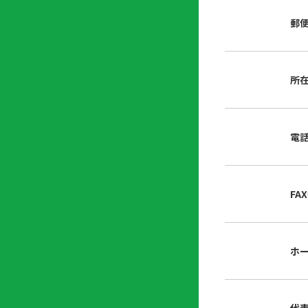
店
リ
会
誌・
郵
内
ン
申
刊行
掲
ク
請
物
示
書
物
類
所
プ
広
ダ
ラ
報
ウ
ハ
イ
活
ン
ト
バ
動
ロ
電
さ
シ
ー
ん
ー
ド
ツ
ポ
ー
リ
FA
ル
シ
入
ー
会
資
東
ホ
料
京
請
都
求
宅
建