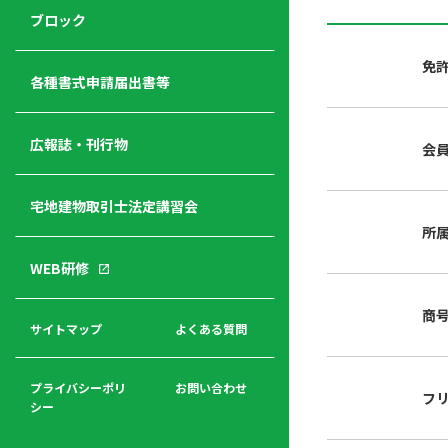
ジ
ニ
の
ブロック
宅
ャ
ュ
紹
建
ー
ー
介
免
経
各種書式申請届出書等
営
青年
年
入
塾
部
広報誌・刊行物
会
会
会
会・
費
者
ハ
レデ
の
宅地建物取引士法定講習会
ト
ィス
声
規
マ
部会
所
程
ー
WEB研修
集
「開
ク
ア
業」
東
ク
商
まで
京
サイトマップ
よくある質問
福
セ
の流
不
利
ス
れと
動
厚
費用
産
プライバシーポリ
お問い合わせ
フ
生
シー
関
連
入
広報