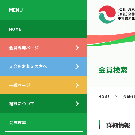
MENU
会
入
不
ご
HOME
員
会
動
挨
専
の
産
拶
会員専用ページ
用
メ
相
ペ
リ
談
組
ー
ッ
所
入会をお考えの方へ
織
会員検索
ジ
ト
概
ト
都
要
ッ
一般ページ
業
民
プ
務
公
HOME
会員検
デ
支
開
組織について
ィ
サ
援
セ
ス
ー
サ
ミ
ク
ビ
ー
ナ
会員検索
詳細情報
ロ
ス
ビ
ー
ー
メ
ス