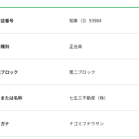
許証番号
知事（3）93984
員種別
正会員
属ブロック
第二ブロック
号または名称
七五三不動産（株）
リガナ
ナゴミフドウサン