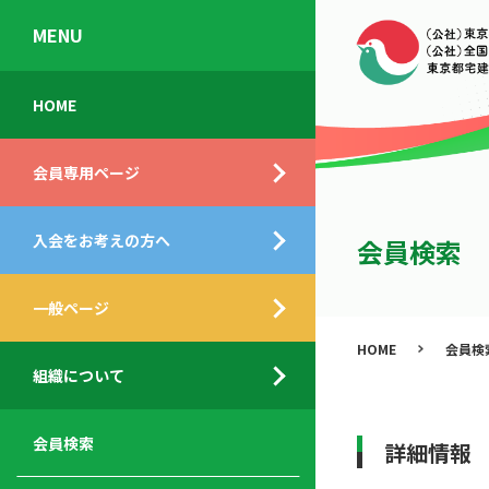
MENU
会
入
不
ご
HOME
員
会
動
挨
専
の
産
拶
会員専用ページ
用
メ
相
ペ
リ
談
組
ー
ッ
所
入会をお考えの方へ
織
会員検索
ジ
ト
概
ト
都
要
ッ
一般ページ
業
民
プ
務
公
HOME
会員検
デ
支
開
組織について
ィ
サ
援
セ
ス
ー
サ
ミ
ク
ビ
ー
ナ
会員検索
詳細情報
ロ
ス
ビ
ー
ー
メ
ス