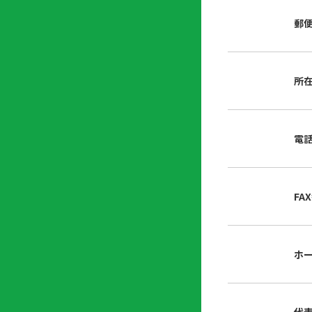
店
リ
会
誌・
郵
内
ン
申
刊行
掲
ク
請
物
示
書
物
類
所
プ
広
ダ
ラ
報
ウ
ハ
イ
活
ン
ト
バ
動
ロ
電
さ
シ
ー
ん
ー
ド
ツ
ポ
ー
リ
FA
ル
シ
入
ー
会
資
東
ホ
料
京
請
都
求
宅
建