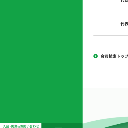
代
協
開
同
業
組
支
代
合
援
セ
ン
タ
ー
会員検索トッ
開
業
支
援
セ
ミ
ナ
ー