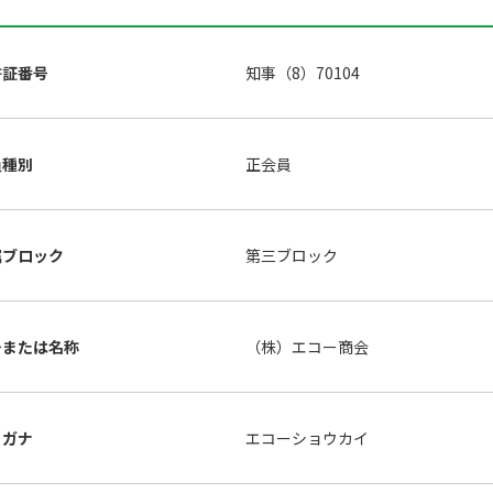
許証番号
知事（8）70104
員種別
正会員
属ブロック
第三ブロック
号または名称
（株）エコー商会
リガナ
エコーショウカイ