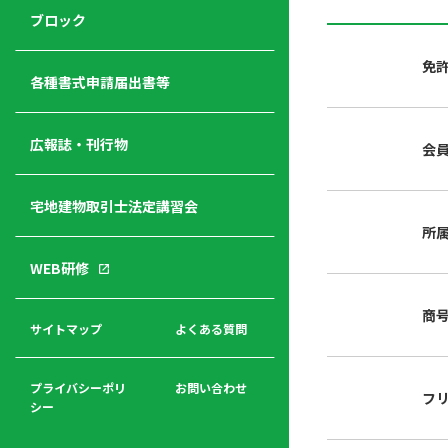
ジ
ニ
の
ブロック
宅
ャ
ュ
紹
建
ー
ー
介
免
経
各種書式申請届出書等
営
青年
年
入
塾
部
広報誌・刊行物
会
会
会
会・
費
者
ハ
レデ
の
宅地建物取引士法定講習会
ト
ィス
声
規
マ
部会
所
程
ー
WEB研修
集
「開
ク
ア
業」
東
ク
商
まで
京
サイトマップ
よくある質問
福
セ
の流
不
利
ス
れと
動
厚
費用
産
プライバシーポリ
お問い合わせ
フ
生
シー
関
連
入
広報