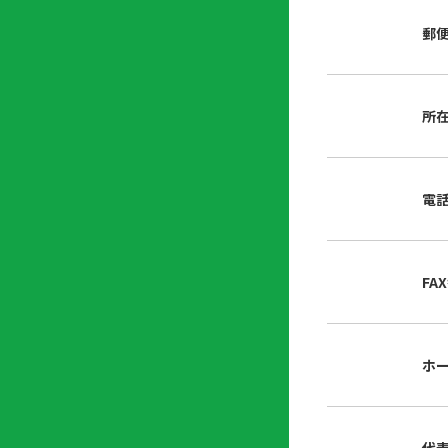
店
リ
会
誌・
郵
内
ン
申
刊行
掲
ク
請
物
示
書
物
類
所
プ
広
ダ
ラ
報
ウ
ハ
イ
活
ン
ト
バ
動
ロ
電
さ
シ
ー
ん
ー
ド
ツ
ポ
ー
リ
FA
ル
シ
入
ー
会
資
東
ホ
料
京
請
都
求
宅
建