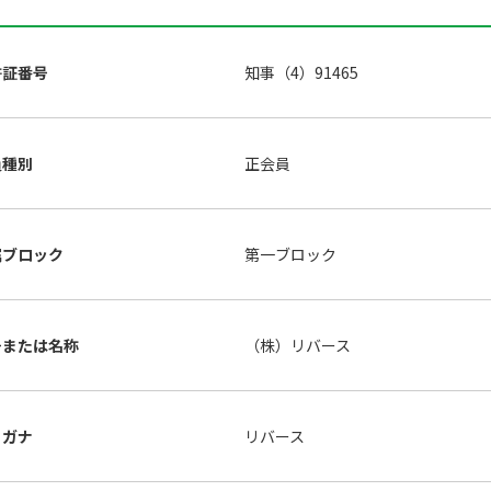
許証番号
知事（4）91465
員種別
正会員
属ブロック
第一ブロック
号または名称
（株）リバース
リガナ
リバース