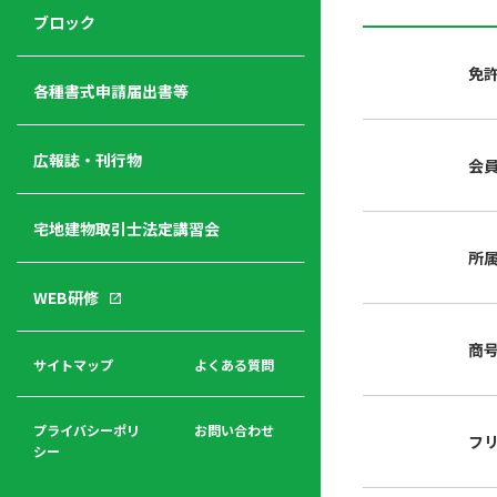
ジ
ニ
の
ブロック
宅
ャ
ュ
紹
建
ー
ー
介
免
経
各種書式申請届出書等
営
青年
年
入
塾
部
広報誌・刊行物
会
会
会
会・
費
者
ハ
レデ
の
宅地建物取引士法定講習会
ト
ィス
声
規
マ
部会
所
程
ー
WEB研修
集
「開
ク
ア
業」
東
ク
商
まで
京
サイトマップ
よくある質問
福
セ
の流
不
利
ス
れと
動
厚
費用
産
プライバシーポリ
お問い合わせ
フ
生
シー
関
連
入
広報