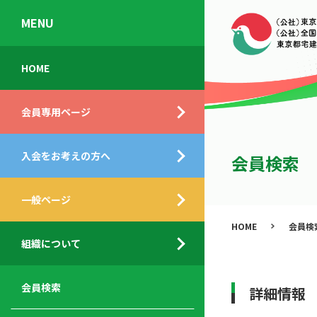
MENU
会
入
不
ご
HOME
員
会
動
挨
専
の
産
拶
会員専用ページ
用
メ
相
ペ
リ
談
組
ー
ッ
所
入会をお考えの方へ
織
会員検索
ジ
ト
概
ト
都
要
ッ
一般ページ
業
民
プ
務
公
HOME
会員検
デ
支
開
組織について
ィ
サ
援
セ
ス
ー
サ
ミ
ク
ビ
ー
ナ
会員検索
詳細情報
ロ
ス
ビ
ー
ー
メ
ス