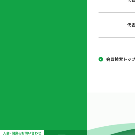
代
協
開
同
業
組
支
代
合
援
セ
ン
タ
ー
会員検索トッ
開
業
支
援
セ
ミ
ナ
ー