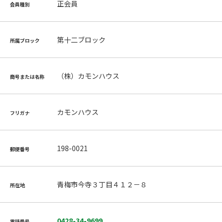
正会員
会員種別
第十二ブロック
所属ブロック
（株）カモンハウス
商号または名称
カモンハウス
フリガナ
198-0021
郵便番号
青梅市今寺３丁目４１２－８
所在地
0428-34-9699
電話番号