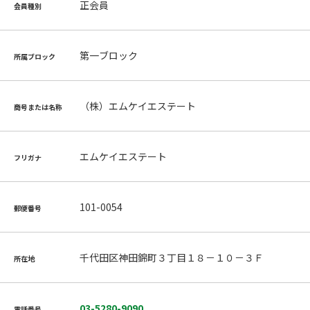
正会員
会員種別
第一ブロック
所属ブロック
（株）エムケイエステート
商号または名称
エムケイエステート
フリガナ
101-0054
郵便番号
千代田区神田錦町３丁目１８－１０－３Ｆ
所在地
03-5280-9090
電話番号