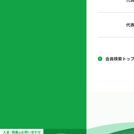
代
協
開
同
業
組
支
代
合
援
セ
ン
タ
ー
会員検索トッ
開
業
支
援
セ
ミ
ナ
ー