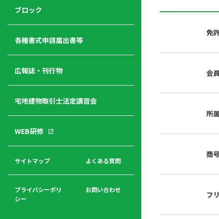
ジ
ニ
の
ブロック
宅
ャ
ュ
紹
建
ー
ー
介
免
経
各種書式申請届出書等
営
青年
年
入
塾
部
広報誌・刊行物
会
会
会
会・
費
者
ハ
レデ
の
宅地建物取引士法定講習会
ト
ィス
声
規
マ
部会
所
程
ー
WEB研修
集
「開
ク
ア
業」
東
ク
商
まで
京
サイトマップ
よくある質問
福
セ
の流
不
利
ス
れと
動
厚
費用
産
プライバシーポリ
お問い合わせ
フ
生
シー
関
連
入
広報