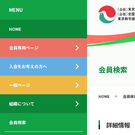
MENU
会
入
不
ご
HOME
員
会
動
挨
専
の
産
拶
会員専用ページ
用
メ
相
ペ
リ
談
組
ー
ッ
所
入会をお考えの方へ
織
会員検索
ジ
ト
概
ト
都
要
ッ
一般ページ
業
民
プ
務
公
HOME
会員検
デ
支
開
組織について
ィ
サ
援
セ
ス
ー
サ
ミ
ク
ビ
ー
ナ
会員検索
詳細情報
ロ
ス
ビ
ー
ー
メ
ス