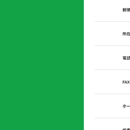
店
リ
会
誌・
郵
内
ン
申
刊行
掲
ク
請
物
示
書
物
類
所
プ
広
ダ
ラ
報
ウ
ハ
イ
活
ン
ト
バ
動
ロ
電
さ
シ
ー
ん
ー
ド
ツ
ポ
ー
リ
FA
ル
シ
入
ー
会
資
東
ホ
料
京
請
都
求
宅
建