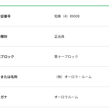
許証番号
知事（4）89008
員種別
正会員
属ブロック
第十一ブロック
号または名称
（株）オーロラ・ルーム
リガナ
オーロラルーム