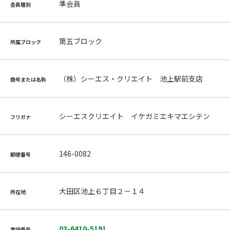
準会員
会員種別
第五ブロック
所属ブロック
（株）シーエス・クリエイト 池上駅前支店
商号または名称
シーエスクリエイト イケガミエキマエシテン
フリガナ
146-0082
郵便番号
大田区池上６丁目２－１４
所在地
03-6410-5191
電話番号