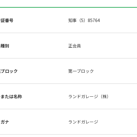
許証番号
知事（5）85764
員種別
正会員
属ブロック
第一ブロック
号または名称
ランドガレージ（株）
リガナ
ランドガレージ