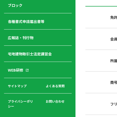
ジ
ニ
の
ブロック
宅
ャ
ュ
紹
建
ー
ー
介
免
経
各種書式申請届出書等
営
青年
年
入
塾
部
広報誌・刊行物
会
会
会
会・
費
者
ハ
レデ
の
宅地建物取引士法定講習会
ト
ィス
声
規
マ
部会
所
程
ー
WEB研修
集
「開
ク
ア
業」
東
ク
商
まで
京
サイトマップ
よくある質問
福
セ
の流
不
利
ス
れと
動
厚
費用
産
プライバシーポリ
お問い合わせ
フ
生
シー
関
連
入
広報