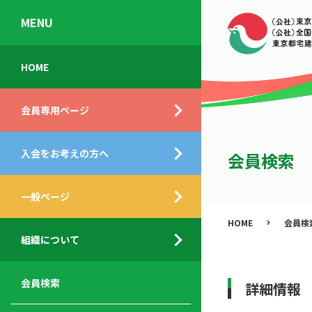
MENU
会
入
不
ご
HOME
員
会
動
挨
専
の
産
拶
会員専用ページ
用
メ
相
ペ
リ
談
組
ー
ッ
所
入会をお考えの方へ
織
会員検索
ジ
ト
概
ト
都
要
ッ
一般ページ
業
民
プ
務
公
HOME
会員検
デ
支
開
組織について
ィ
サ
援
セ
ス
ー
サ
ミ
ク
ビ
ー
ナ
会員検索
詳細情報
ロ
ス
ビ
ー
ー
メ
ス