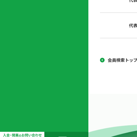
代
協
開
同
業
組
支
代
合
援
セ
ン
タ
ー
会員検索トッ
開
業
支
援
セ
ミ
ナ
ー