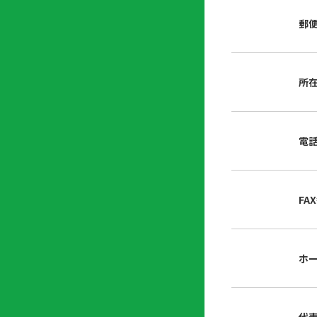
店
リ
会
誌・
郵
内
ン
申
刊行
掲
ク
請
物
示
書
物
類
所
プ
広
ダ
ラ
報
ウ
ハ
イ
活
ン
ト
バ
動
ロ
電
さ
シ
ー
ん
ー
ド
ツ
ポ
ー
リ
FA
ル
シ
入
ー
会
資
東
ホ
料
京
請
都
求
宅
建