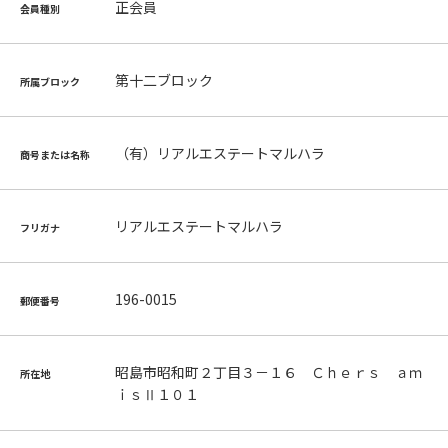
正会員
会員種別
第十二ブロック
所属ブロック
（有）リアルエステートマルハラ
商号または名称
リアルエステートマルハラ
フリガナ
196-0015
郵便番号
昭島市昭和町２丁目３－１６ Ｃｈｅｒｓ ａｍ
所在地
ｉｓⅡ１０１