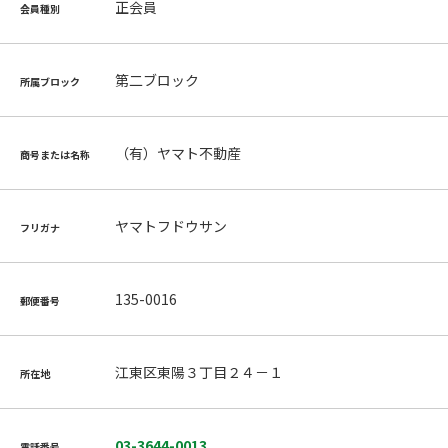
正会員
会員種別
第二ブロック
所属ブロック
（有）ヤマト不動産
商号または名称
ヤマトフドウサン
フリガナ
135-0016
郵便番号
江東区東陽３丁目２４－１
所在地
03-3644-0013
電話番号