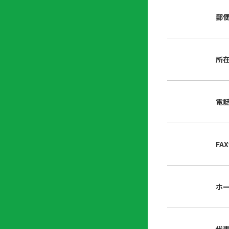
店
リ
会
誌・
郵
内
ン
申
刊行
掲
ク
請
物
示
書
物
類
所
プ
広
ダ
ラ
報
ウ
ハ
イ
活
ン
ト
バ
動
ロ
電
さ
シ
ー
ん
ー
ド
ツ
ポ
ー
リ
FA
ル
シ
入
ー
会
資
東
ホ
料
京
請
都
求
宅
建