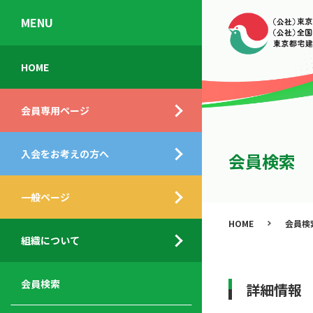
MENU
会
入
不
ご
HOME
員
会
動
挨
専
の
産
拶
会員専用ページ
用
メ
相
ペ
リ
談
組
ー
ッ
所
入会をお考えの方へ
織
会員検索
ジ
ト
概
ト
都
要
ッ
一般ページ
業
民
プ
務
公
HOME
会員検
デ
支
開
組織について
ィ
サ
援
セ
ス
ー
サ
ミ
ク
ビ
ー
ナ
会員検索
詳細情報
ロ
ス
ビ
ー
ー
メ
ス