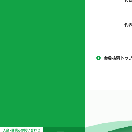
代
協
開
同
業
組
支
代
合
援
セ
ン
タ
ー
会員検索トッ
開
業
支
援
セ
ミ
ナ
ー