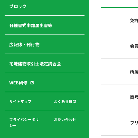
ジ
ニ
の
ブロック
宅
ャ
ュ
紹
建
ー
ー
介
免
経
各種書式申請届出書等
営
青年
年
入
塾
部
広報誌・刊行物
会
会
会
会・
費
者
ハ
レデ
の
宅地建物取引士法定講習会
ト
ィス
声
規
マ
部会
所
程
ー
WEB研修
集
「開
ク
ア
業」
東
ク
商
まで
京
サイトマップ
よくある質問
福
セ
の流
不
利
ス
れと
動
厚
費用
産
プライバシーポリ
お問い合わせ
フ
生
シー
関
連
入
広報