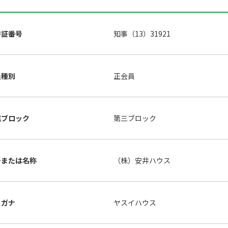
許証番号
知事（13）31921
員種別
正会員
属ブロック
第三ブロック
号または名称
（株）安井ハウス
リガナ
ヤスイハウス