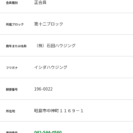
正会員
会員種別
第十二ブロック
所属ブロック
（株）石田ハウジング
商号または名称
イシダハウジング
フリガナ
196-0022
郵便番号
昭島市中神町１１６９－１
所在地
042-544-0560
電話番号