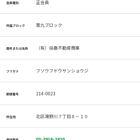
正会員
会員種別
第九ブロック
所属ブロック
（有）扶桑不動産商事
商号または名称
フソウフドウサンショウジ
フリガナ
114-0023
郵便番号
北区滝野川７丁目８－１０
所在地
03-3916-2420
電話番号