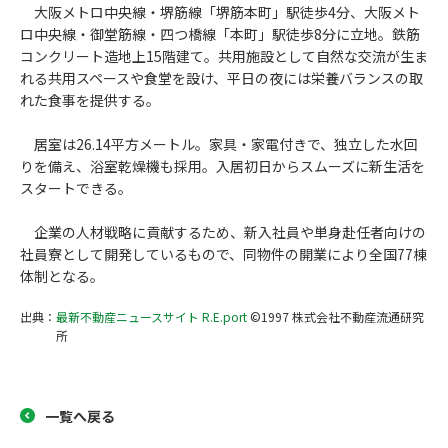
大阪メトロ中央線・堺筋線「堺筋本町」駅徒歩4分、大阪メト
ロ中央線・御堂筋線・四つ橋線「本町」駅徒歩8分に立地。鉄筋
コンクリート造地上15階建て。共用施設として自然な交流が生ま
れる共用スペースや食堂を設け、平日の夜には栄養バランスの取
れた食事を提供する。
居室は26.14平方メートル。家具・家電付きで、独立した水回
りを備え、浴室乾燥機も採用。入居初日からスムーズに新生活を
スタートできる。
企業の人材戦略に貢献するため、新入社員や単身赴任者向けの
社員寮として開発しているもので、同物件の開業により全国77棟
体制となる。
出典：
最新不動産ニュースサイト R.E.port
©1997 株式会社不動産流通研究
所
一覧へ戻る