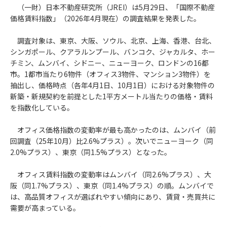
（一財）日本不動産研究所（JREI）は5月29日、「国際不動産
価格賃料指数」（2026年4月現在）の調査結果を発表した。
調査対象は、東京、大阪、ソウル、北京、上海、香港、台北、
シンガポール、クアラルンプール、バンコク、ジャカルタ、ホー
チミン、ムンバイ、シドニー、ニューヨーク、ロンドンの16都
市。1都市当たり6物件（オフィス3物件、マンション3物件）を
抽出し、価格時点（各年4月1日、10月1日）における対象物件の
新築・新規契約を前提とした1平方メートル当たりの価格・賃料
を指数化している。
オフィス価格指数の変動率が最も高かったのは、ムンバイ（前
回調査（25年10月）比2.6%プラス）。次いでニューヨーク（同
2.0%プラス）、東京（同1.5%プラス）となった。
オフィス賃料指数の変動率はムンバイ（同2.6%プラス）、大
阪（同1.7%プラス）、東京（同1.4%プラス）の順。ムンバイで
は、高品質オフィスが選ばれやすい傾向にあり、賃貸・売買共に
需要が高まっている。