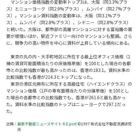
マンション価格指数の変動率トップ3は、大阪（同3.3%プラ
ス）とニューヨーク（同2.9%プラス）、ムンバイ（同2.7%プラ
ス）。マンション賃料指数の変動率は、大阪（同3.1%プラ
ス）、ムンバイ（同2.8%プラス）、シドニー（同2.8%プラス）
と続いた。大阪は、都市部の高層マンションに対する富裕層の需
要が根強いほか、駅近ファミリー向けのマンションも堅調。さら
に、競争力の高い物件を中心に賃料が上昇している傾向にある。
東京の丸の内・大手町地区に所在する最上位オフィス価格（1
棟の賃貸可能面積当たりの床価格単価）を100とした場合の各都
市との比較指数が最も高かったのは、香港の183.1。賃料水準の
比較指数でも香港が214.3とトップになった。
東京の港区元麻布に所在する高級住宅（ハイエンドクラス）の
マンション価格（1戸の専有面積当たりの分譲単価）を100とし
た場合の各都市との比較指数でも、香港が261.6と最も高かっ
た。賃料水準の比較指数のトップはニューヨークで297.1だっ
た。
出典：
最新不動産ニュースサイト R.E.port
©1997 株式会社不動産流通研究
所