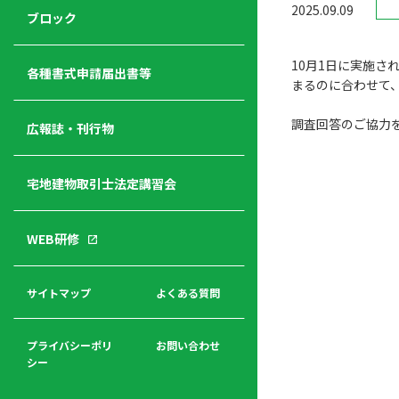
2025.09.09
ジ
ニ
の
ブロック
宅
ャ
ュ
紹
建
ー
ー
介
10月1日に実施さ
経
各種書式申請届出書等
まるのに合わせて
営
青年
年
入
塾
調査回答のご協力
部
広報誌・刊行物
会
会
会・
費
者
ハ
レデ
の
宅地建物取引士法定講習会
ト
ィス
声
規
マ
部会
程
ー
WEB研修
集
「開
ク
ア
業」
東
ク
まで
京
サイトマップ
よくある質問
福
セ
の流
不
利
ス
れと
動
厚
費用
産
プライバシーポリ
お問い合わせ
生
シー
関
連
入
広報