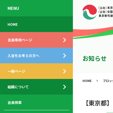
MENU
会
入
不
ご
HOME
員
会
動
挨
専
の
産
拶
会員専用ページ
用
メ
相
ペ
リ
談
組
ー
ッ
所
入会をお考えの方へ
織
お知らせ
ジ
ト
概
ト
都
要
ッ
一般ページ
業
民
プ
務
公
HOME
ブロッ
デ
支
開
組織について
ィ
サ
援
セ
ス
ー
サ
ミ
ク
ビ
ー
ナ
【東京都】
会員検索
ロ
ス
ビ
ー
ー
メ
ス