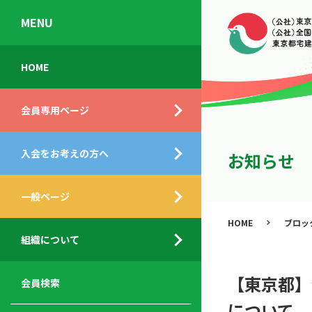
MENU
会
入
不
ご
HOME
員
会
動
挨
専
の
産
拶
会員専用ページ
用
メ
相
ペ
リ
談
組
ー
ッ
所
入会をお考えの方へ
織
お知らせ
ジ
ト
概
ト
都
要
ッ
一般ページ
業
民
プ
務
公
HOME
ブロッ
デ
支
開
組織について
ィ
サ
援
セ
ス
ー
サ
ミ
ク
ビ
ー
ナ
【東京都】
会員検索
ロ
ス
ビ
ー
について
ー
メ
ス