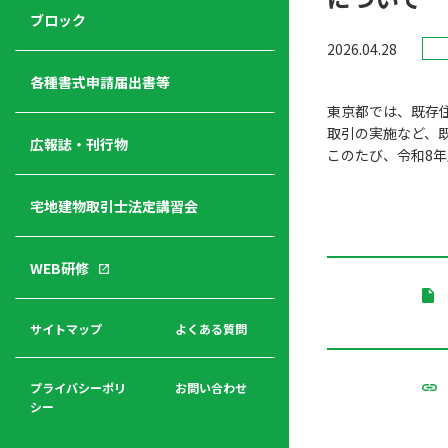
ジ
ニ
の
ブロック
宅
ャ
ュ
紹
2026.04.28
建
ー
ー
介
経
各種書式申請届出書等
営
東京都では、既存
青年
年
入
塾
取引の実施など、
部
広報誌・刊行物
会
会
このたび、令和8
会・
費
者
ハ
レデ
の
宅地建物取引士法定講習会
ト
ィス
声
規
マ
部会
程
ー
WEB研修
集
「開
ク
ア
業」
東
ク
まで
京
サイトマップ
よくある質問
福
セ
の流
不
利
ス
れと
動
厚
費用
産
プライバシーポリ
お問い合わせ
生
シー
関
連
入
広報