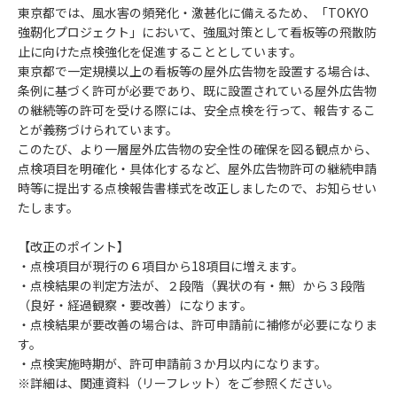
東京都では、風水害の頻発化・激甚化に備えるため、「TOKYO
強靭化プロジェクト」において、強風対策として看板等の飛散防
止に向けた点検強化を促進することとしています。
東京都で一定規模以上の看板等の屋外広告物を設置する場合は、
条例に基づく許可が必要であり、既に設置されている屋外広告物
の継続等の許可を受ける際には、安全点検を行って、報告するこ
とが義務づけられています。
このたび、より一層屋外広告物の安全性の確保を図る観点から、
点検項目を明確化・具体化するなど、屋外広告物許可の継続申請
時等に提出する点検報告書様式を改正しましたので、お知らせい
たします。
【改正のポイント】
・点検項目が現行の６項目から18項目に増えます。
・点検結果の判定方法が、２段階（異状の有・無）から３段階
（良好・経過観察・要改善）になります。
・点検結果が要改善の場合は、許可申請前に補修が必要になりま
す。
・点検実施時期が、許可申請前３か月以内になります。
※詳細は、関連資料（リーフレット）をご参照ください。