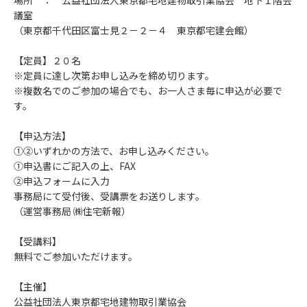
場所 ： 公益社団法人東京都宅地建物取引業協会 地下１階会
議室
（東京都千代田区富士見２－２－４ 東京都宅建会館）
【定員】２０名
※定員に達し次第お申し込みを締め切ります。
※複数名でのご参加の場合でも、お一人さま毎に申込が必要で
す。
【申込方法】
①②いずれかの方法で、お申し込みください。
①申込書にご記入の上、FAX
②申込フォームに入力
事務局にて受付後、受講票をお送りします。
（運営事務局 ㈱住宅新報）
【受講料】
無料でご参加いただけます。
【主催】
公益社団法人東京都宅地建物取引業協会