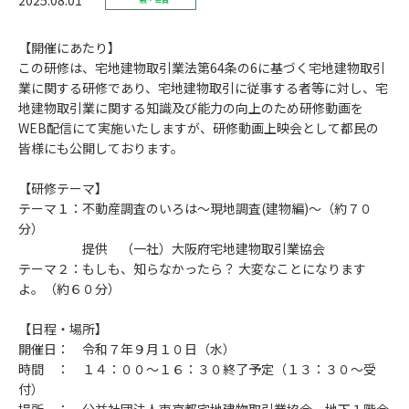
【開催にあたり】
この研修は、宅地建物取引業法第64条の6に基づく宅地建物取引
業に関する研修であり、宅地建物取引に従事する者等に対し、宅
地建物取引業に関する知識及び能力の向上のため研修動画を
WEB配信にて実施いたしますが、研修動画上映会として都民の
皆様にも公開しております。
【研修テーマ】
テーマ１：不動産調査のいろは～現地調査(建物編)～（約７０
分）
提供 （一社）大阪府宅地建物取引業協会
テーマ２：もしも、知らなかったら？ 大変なことになります
よ。（約６０分）
【日程・場所】
開催日： 令和７年９月１０日（水）
時間 ： １４：００～１６：３０終了予定（１３：３０～受
付）