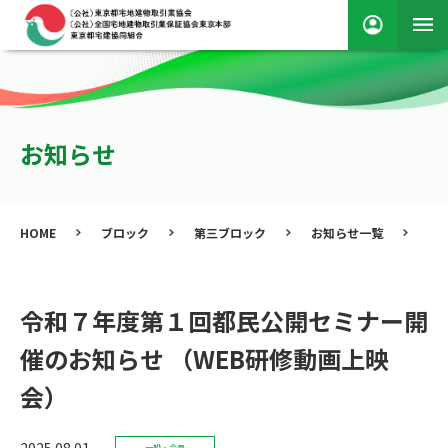
お知らせ
HOME
ブロック
第三ブロック
お知らせ一覧
令
令和７年度第１回都民公開セミナー開
催のお知らせ （WEB研修動画上映
会）
2025.08.01
一般・会員