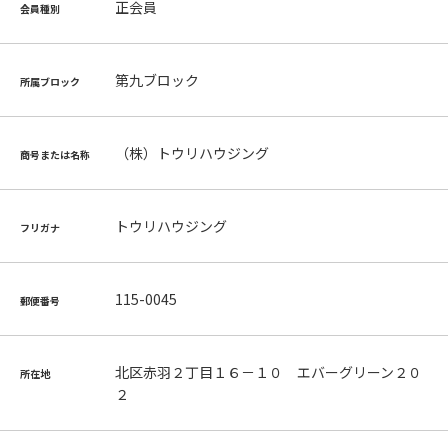
正会員
会員種別
第九ブロック
所属ブロック
（株）トウリハウジング
商号または名称
トウリハウジング
フリガナ
115-0045
郵便番号
北区赤羽２丁目１６－１０ エバーグリーン２０
所在地
２