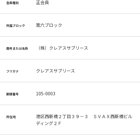
正会員
会員種別
第六ブロック
所属ブロック
（株）クレアスサブリース
商号または名称
クレアスサブリース
フリガナ
105-0003
郵便番号
港区西新橋２丁目３９－３ ＳＶＡＸ西新橋ビル
所在地
ディング２Ｆ