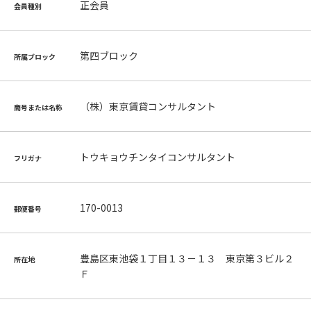
正会員
会員種別
第四ブロック
所属ブロック
（株）東京賃貸コンサルタント
商号または名称
トウキョウチンタイコンサルタント
フリガナ
170-0013
郵便番号
豊島区東池袋１丁目１３－１３ 東京第３ビル２
所在地
Ｆ