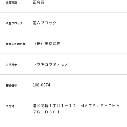
正会員
会員種別
第六ブロック
所属ブロック
（株）東京建物
商号または名称
トウキョウタテモノ
フリガナ
108-0074
郵便番号
港区高輪１丁目１－１２ ＭＡＴＳＵＳＨＩＭＡ
所在地
７ＢＬＤ３０１