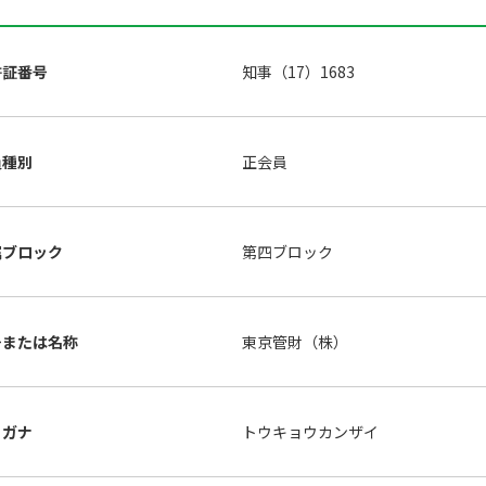
許証番号
知事（17）1683
員種別
正会員
属ブロック
第四ブロック
号または名称
東京管財（株）
リガナ
トウキョウカンザイ