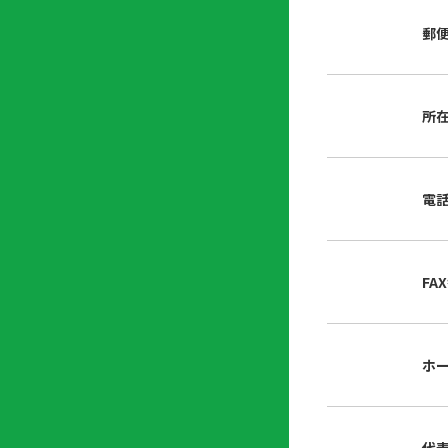
店
リ
会
誌・
郵
内
ン
申
刊行
掲
ク
請
物
示
書
物
類
所
プ
広
ダ
ラ
報
ウ
ハ
イ
活
ン
ト
バ
動
ロ
電
さ
シ
ー
ん
ー
ド
ツ
ポ
ー
リ
FA
ル
シ
入
ー
会
資
東
ホ
料
京
請
都
求
宅
建