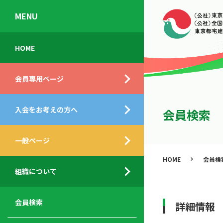
MENU
会
入
不
ご
HOME
員
会
動
挨
専
の
産
拶
会員専用ページ
用
メ
相
ペ
リ
談
組
ー
ッ
所
入会をお考えの方へ
織
会員検索
ジ
ト
概
ト
都
要
ッ
一般ページ
業
民
プ
務
公
HOME
会員検
デ
支
開
組織について
ィ
サ
援
セ
ス
ー
サ
ミ
ク
ビ
ー
ナ
会員検索
詳細情報
ロ
ス
ビ
ー
ー
メ
ス