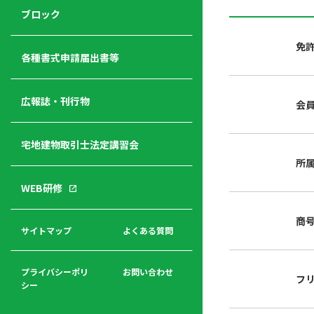
ジ
ニ
の
ブロック
宅
ャ
ュ
紹
建
ー
ー
介
免
経
各種書式申請届出書等
営
青年
年
入
塾
部
広報誌・刊行物
会
会
会
会・
費
者
ハ
レデ
の
宅地建物取引士法定講習会
ト
ィス
声
規
マ
部会
所
程
ー
WEB研修
集
「開
ク
ア
業」
東
ク
商
まで
京
サイトマップ
よくある質問
福
セ
の流
不
利
ス
れと
動
厚
費用
産
プライバシーポリ
お問い合わせ
フ
生
シー
関
連
入
広報