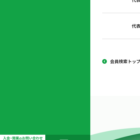
代
協
開
同
業
組
支
代
合
援
セ
ン
タ
ー
会員検索トッ
開
業
支
援
セ
ミ
ナ
ー