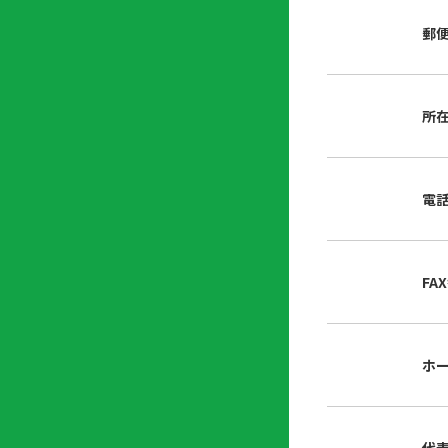
店
リ
会
誌・
郵
内
ン
申
刊行
掲
ク
請
物
示
書
物
類
所
プ
広
ダ
ラ
報
ウ
ハ
イ
活
ン
ト
バ
動
ロ
電
さ
シ
ー
ん
ー
ド
ツ
ポ
ー
リ
FA
ル
シ
入
ー
会
資
東
ホ
料
京
請
都
求
宅
建