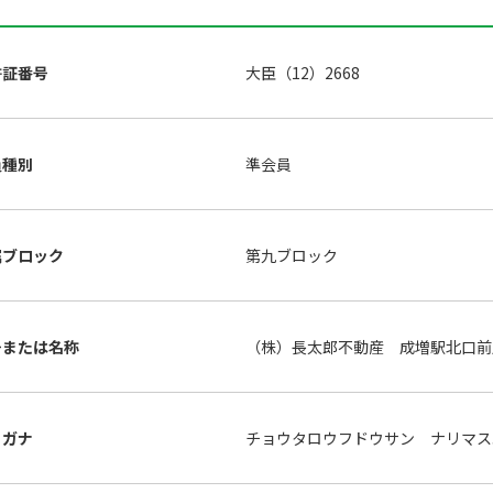
許証番号
大臣（12）2668
員種別
準会員
属ブロック
第九ブロック
号または名称
（株）長太郎不動産 成増駅北口前
リガナ
チョウタロウフドウサン ナリマス