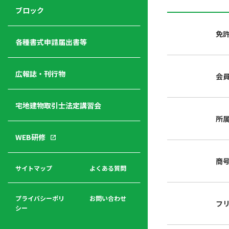
ジ
ニ
の
ブロック
宅
ャ
ュ
紹
建
ー
ー
介
免
経
各種書式申請届出書等
営
青年
年
入
塾
部
広報誌・刊行物
会
会
会
会・
費
者
ハ
レデ
の
宅地建物取引士法定講習会
ト
ィス
声
規
マ
部会
所
程
ー
WEB研修
集
「開
ク
ア
業」
東
ク
商
まで
京
サイトマップ
よくある質問
福
セ
の流
不
利
ス
れと
動
厚
費用
産
プライバシーポリ
お問い合わせ
フ
生
シー
関
連
入
広報