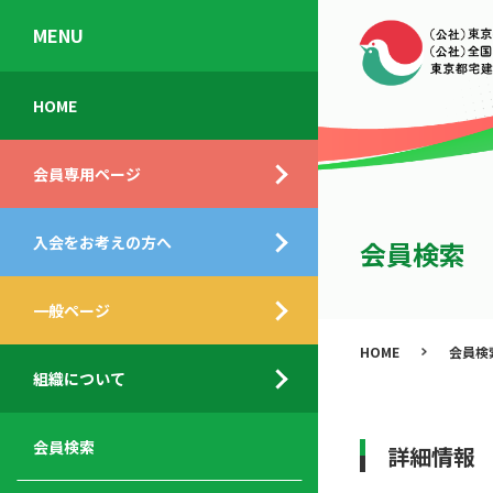
MENU
会
入
不
ご
HOME
員
会
動
挨
専
の
産
拶
会員専用ページ
用
メ
相
ペ
リ
談
組
ー
ッ
所
入会をお考えの方へ
織
会員検索
ジ
ト
概
ト
都
要
ッ
一般ページ
業
民
プ
務
公
HOME
会員検
デ
支
開
組織について
ィ
サ
援
セ
ス
ー
サ
ミ
ク
ビ
ー
ナ
会員検索
詳細情報
ロ
ス
ビ
ー
ー
メ
ス