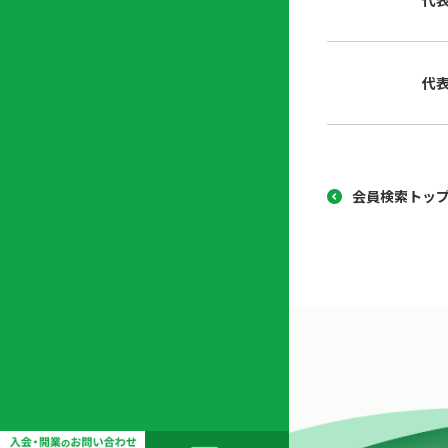
代
協
開
同
業
組
支
代
合
援
セ
ン
タ
ー
会員検索トッ
開
業
支
援
セ
ミ
ナ
ー