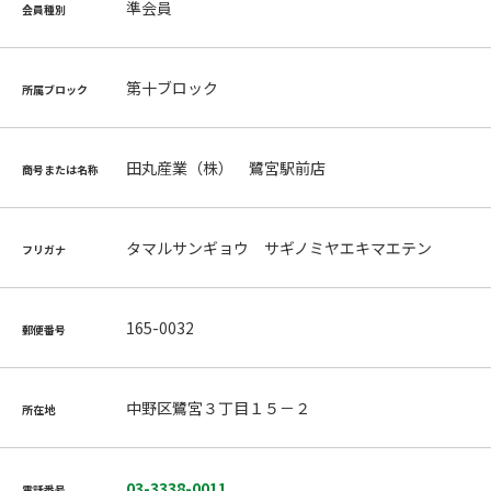
準会員
会員種別
第十ブロック
所属ブロック
田丸産業（株） 鷺宮駅前店
商号または名称
タマルサンギョウ サギノミヤエキマエテン
フリガナ
165-0032
郵便番号
中野区鷺宮３丁目１５－２
所在地
03-3338-0011
電話番号