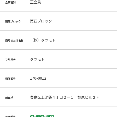
正会員
会員種別
第四ブロック
所属ブロック
（株）タツモト
商号または名称
タツモト
フリガナ
170-0012
郵便番号
豊島区上池袋４丁目２－１ 妹尾ビル２Ｆ
所在地
03-6903-4622
電話番号