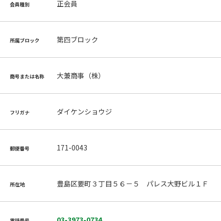
正会員
会員種別
第四ブロック
所属ブロック
大兼商事（株）
商号または名称
ダイケンショウジ
フリガナ
171-0043
郵便番号
豊島区要町３丁目５６－５ パレス大野ビル１Ｆ
所在地
03-3973-0734
電話番号