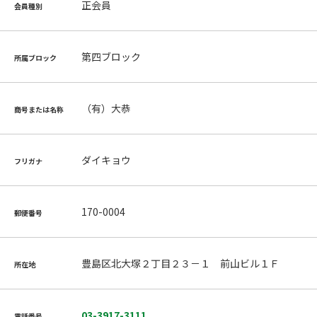
正会員
会員種別
第四ブロック
所属ブロック
（有）大恭
商号または名称
ダイキョウ
フリガナ
170-0004
郵便番号
豊島区北大塚２丁目２３－１ 前山ビル１Ｆ
所在地
03-3917-3111
電話番号