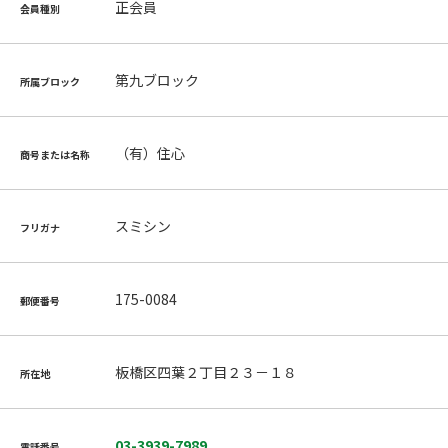
正会員
会員種別
第九ブロック
所属ブロック
（有）住心
商号または名称
スミシン
フリガナ
175-0084
郵便番号
板橋区四葉２丁目２３－１８
所在地
03-3939-7989
電話番号